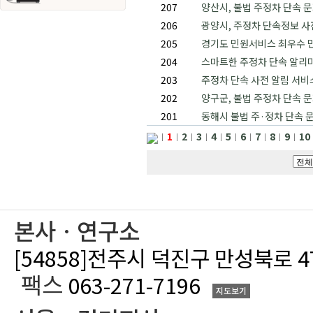
207
양산시, 불법 주정차 단속 
206
광양시, 주정차 단속정보 
205
경기도 민원서비스 최우수 
204
스마트한 주정차 단속 알리미
203
주정차 단속 사전 알림 서비
202
양구군, 불법 주정차 단속 
201
동해시 불법 주·정차 단속 
1
2
3
4
5
6
7
8
9
10
본사ㆍ연구소
[54858]전주시 덕진구 만성북로 
팩스
063-271-7196
지도보기