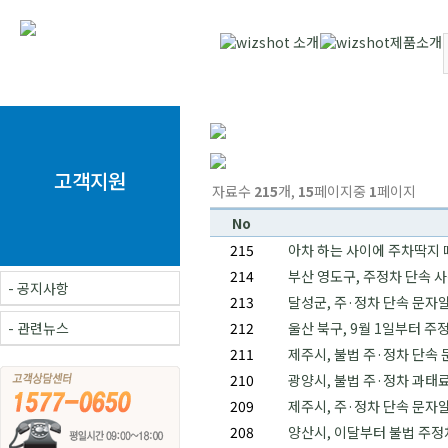
고객지원
자료수
215
개,
15
페이지중
1
페이지
No
215
아차 하는 사이에 주차딱지 
214
부산 영도구, 주정차 단속 
- 공지사항
213
달성군, 주·정차 단속 문자
- 관련뉴스
212
울산 북구, 9월 1일부터 
211
제주시, 불법 주·정차 단속
210
광양시, 불법 주·정차 과태료
209
제주시, 주·정차 단속 문자
208
양산시, 이달부터 불법 주정